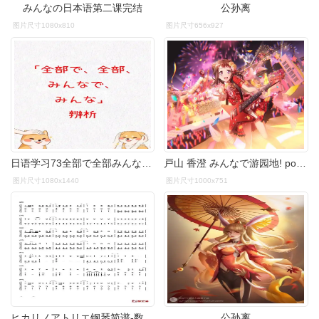
みんなの日本语第二课完结
公孙离
图片尺寸1080x810
图片尺寸656x927
日语学习73全部で全部みんなでみんな
戸山 香澄 みんなで游园地! powerful4★ 户山香澄 觉醒后
图片尺寸1080x1440
图片尺寸1000x751
ヒカリノアトリエ钢琴简谱-数字双手-mr.children2
公孙离