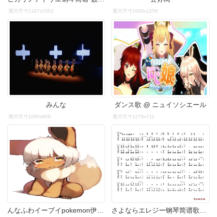
图片尺寸2187x3362
图片尺寸1000x1258
みんな
ダンス歌 @ ニュイソシエール
图片尺寸1080x608
图片尺寸1279x711
んなふわイーブイpokemon伊布nanachi娜娜奇来自深渊口-触站
さよならエレジー钢琴简谱歌词僕はいま 無口な空に此刻 我 对着无言