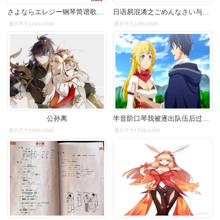
さよならエレジー钢琴简谱歌词僕はいま 無口な空に此刻 我 对着无言
日语易混淆之ごめんなさい与すみません
图片尺寸2191x3368
图片尺寸1080x608
公孙离
半音阶口琴我被逐出队伍后过上慢生活edみんなおなじ附谱伴奏
图片尺寸1080x1080
图片尺寸1728x1080