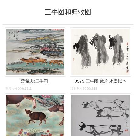
三牛图和归牧图
汤希忠(三牛图)
0575 三牛图 镜片 水墨纸本
图片尺寸900x1811
图片尺寸2000x888