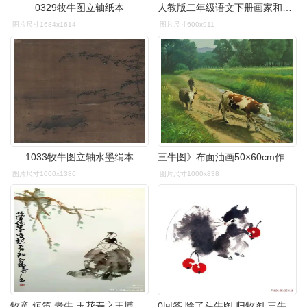
0329牧牛图立轴纸本
人教版二年级语文下册画家和牧童(5)
图片尺寸1684x1614
图片尺寸600x911
1033牧牛图立轴水墨绢本
三牛图》布面油画50×60cm作于2021年09水墨画10水墨画11水墨画12水墨
图片尺寸1000x1386
图片尺寸1000x838
牧童,短笛,老牛,玉花寿之王博士的三牛图超越了《西游记》戏水菡萏
0回答 除了斗牛图,归牧图,三牛图,戴嵩还有哪些名画 0回答 宝宝上