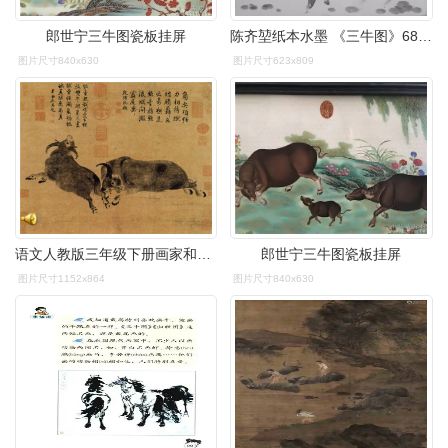
郎世宁三牛图瓷板挂屏
陈齐堃纸本水墨 《三牛图》68x43mm2014年返回搜狐,查看更多
图片尺寸840x630
图片尺寸623x809
语文人教版三年级下册画家和牧童.ppt 32页
郎世宁三牛图瓷板挂屏
图片尺寸1152x864
图片尺寸840x630