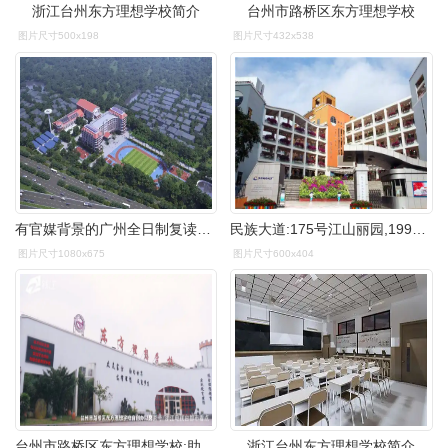
浙江台州东方理想学校简介
台州市路桥区东方理想学校
图片尺寸500x198
图片尺寸432x538
有官媒背景的广州全日制复读学校来了_财富号_东方财富网
民族大道:175号江山丽园,199号润华61尚城街区,第一大道东方华府
图片尺寸1080x675
图片尺寸600x404
台州市路桥区东方理想学校:助学生追梦 圆梦 让双减落实 落细
浙江台州东方理想学校简介