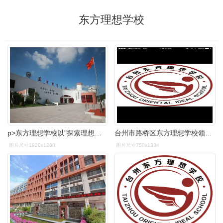
东方理想学校
p>东方理想学校以"探索理想教育·实现教育理想"为办学宗旨,以"推进
台州市路桥区东方理想学校领域:教育规模:150-500人地址:浙江省台州市
图片尺寸1920x1280
图片尺寸750x1334