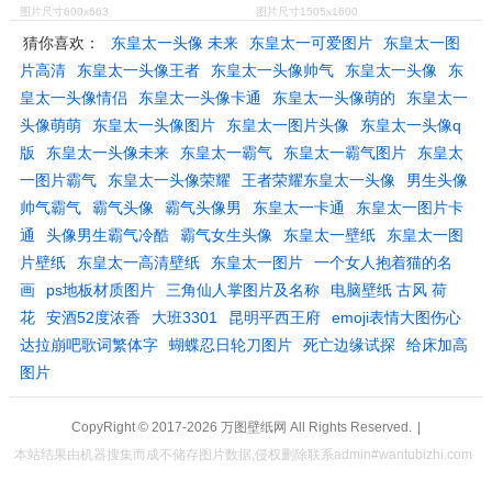
图片尺寸600x663
图片尺寸1505x1600
猜你喜欢：
东皇太一头像 未来
东皇太一可爱图片
东皇太一图
片高清
东皇太一头像王者
东皇太一头像帅气
东皇太一头像
东
皇太一头像情侣
东皇太一头像卡通
东皇太一头像萌的
东皇太一
头像萌萌
东皇太一头像图片
东皇太一图片头像
东皇太一头像q
版
东皇太一头像未来
东皇太一霸气
东皇太一霸气图片
东皇太
一图片霸气
东皇太一头像荣耀
王者荣耀东皇太一头像
男生头像
帅气霸气
霸气头像
霸气头像男
东皇太一卡通
东皇太一图片卡
通
头像男生霸气冷酷
霸气女生头像
东皇太一壁纸
东皇太一图
片壁纸
东皇太一高清壁纸
东皇太一图片
一个女人抱着猫的名
画
ps地板材质图片
三角仙人掌图片及名称
电脑壁纸 古风 荷
花
安酒52度浓香
大班3301
昆明平西王府
emoji表情大图伤心
达拉崩吧歌词繁体字
蝴蝶忍日轮刀图片
死亡边缘试探
给床加高
图片
CopyRight © 2017-2026
万图壁纸网
All Rights Reserved.
|
本站结果由机器搜集而成不储存图片数据,侵权删除联系admin#wantubizhi.com