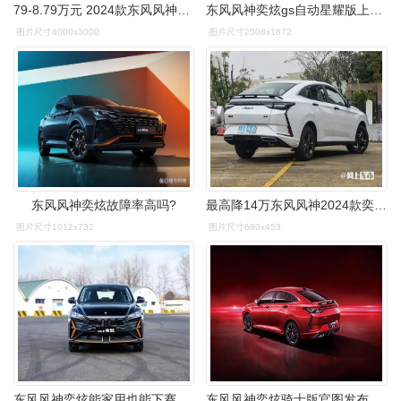
79-8.79万元 2024款东风风神奕炫新增车型上市_搜狐汽车_搜狐网
东风风神奕炫gs自动星耀版上市,涨价3万元,售价11.59万元
图片尺寸4000x3000
图片尺寸2508x1672
东风风神奕炫故障率高吗?
最高降14万东风风神2024款奕炫限时售699万起
图片尺寸1012x732
图片尺寸680x453
东风风神奕炫能家用也能下赛道!限时直降12000元_搜狐汽车_搜狐网
东风风神奕炫骑士版官图发布将于4月8日上市