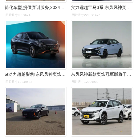
简化车型,提供赛训服务,2024款东风风神奕炫正式上市_搜狐汽车_搜狐网
实力远超宝马3系,东风风神奕炫max赛道首测
图片尺寸900x674
图片尺寸2208x1476
5t动力超越影豹!东风风神奕炫马赫版上市售6.49万元起
东风风神新款奕炫冠军版将于今日上市_搜狐汽车_搜狐网
图片尺寸1024x683
图片尺寸1200x900