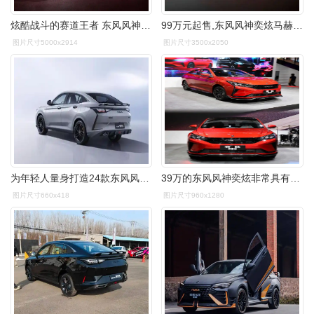
炫酷战斗的赛道王者 东风风神奕炫为何成为年轻人首选?-车市号
99万元起售,东风风神奕炫马赫版1.5t车型正式上市_搜狐汽车_搜狐网
图片尺寸5000x2914
图片尺寸3500x2050
为年轻人量身打造24款东风风神奕炫上市动感十足
39万的东风风神奕炫非常具有性价比,同时在内饰方面上更是表现很出众!
图片尺寸660x418
图片尺寸960x1280