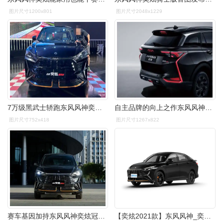
图片尺寸1200x801
图片尺寸2048x1229
7万级黑武士轿跑东风风神奕炫正式上市
自主品牌的向上之作东风风神奕炫gs尖货上身
图片尺寸752x418
图片尺寸1267x822
赛车基因加持东风风神奕炫冠军版上市售899万起
【奕炫2021款】东风风神_奕炫2021款报价_图片_易车