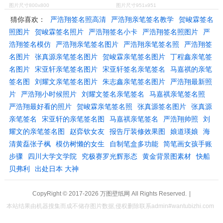
图片尺寸800x800
图片尺寸951x951
猜你喜欢：
严浩翔签名照高清
严浩翔亲笔签名教学
贺峻霖签名
照图片
贺峻霖签名照片
严浩翔签名小卡
严浩翔签名照图片
严
浩翔签名模仿
严浩翔亲笔签名图片
严浩翔亲笔签名照
严浩翔签
名图片
张真源亲笔签名图片
贺峻霖亲笔签名图片
丁程鑫亲笔签
名图片
宋亚轩亲笔签名图片
宋亚轩签名亲笔签名
马嘉祺的亲笔
签名图
刘耀文亲笔签名图片
朱志鑫亲笔签名图片
严浩翔最新照
片
严浩翔小时候照片
刘耀文签名亲笔签名
马嘉祺亲笔签名照
严浩翔最好看的照片
贺峻霖亲笔签名照
张真源签名图片
张真源
亲笔签名
宋亚轩的亲笔签名图
马嘉祺亲笔签名
严浩翔帅照
刘
耀文的亲笔签名图
赵弈钦女友
报告厅装修效果图
娘道瑛娘
海
清黄磊张子枫
模仿树懒的女生
自制笔盒多功能
简笔画女孩手账
步骤
四川大学文学院
究极赛罗光辉形态
黄金背景图素材
快船
贝弗利
出处日本 大神
CopyRight © 2017-2026
万图壁纸网
All Rights Reserved.
|
本站结果由机器搜集而成不储存图片数据,侵权删除联系admin#wantubizhi.com