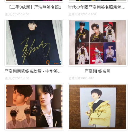
【二手9成新】严浩翔签名照1
时代少年团严浩翔签名照亲笔签名周边保真无印刷 明星应援礼物品
图片尺寸450x450
图片尺寸1200x1200
严浩翔亲笔签名欣赏 - 中华签名网-免费签名设计生成
严浩翔 签名照
图片尺寸500x400
图片尺寸1080x810