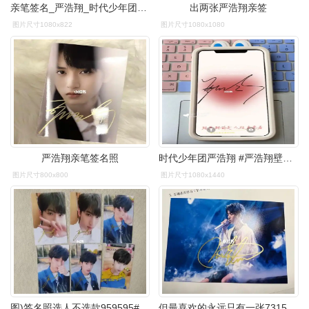
亲笔签名_严浩翔_时代少年团_海报_娱乐_明星娱乐资讯
出两张严浩翔亲签
图片尺寸1080x822
图片尺寸1080x1080
严浩翔亲笔签名照
时代少年团严浩翔 #严浩翔壁纸 #壁纸分享 #文字壁纸 #签名壁纸
图片尺寸800x800
图片尺寸1080x1440
图)签名照选人不选款959595#tnt时代少年团 #时代少年团严浩翔
但最喜欢的永远只有一张7315#签名照 #王俊凯 #杨超越 #严浩翔