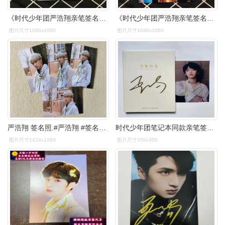
《时代少年团严浩翔亲笔签名照送闺蜜送朋友送亲人送同学严浩翔周边
《时代少年团严浩翔亲笔签名照送闺蜜送朋友送亲人送同学严浩翔周边
图片尺寸1080x1080
图片尺寸1080x1080
严浩翔 签名照.#严浩翔 #签名照 #男明星 #帅哥日常 - 抖音
时代少年团笔记本同款亲笔签名周边宋亚轩马嘉祺签名照 严浩翔
图片尺寸1439x1080
图片尺寸350x350