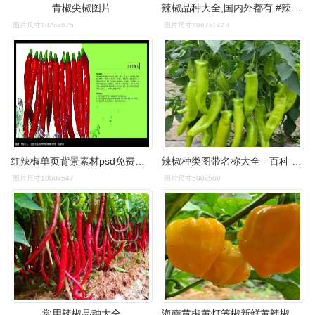
青椒尖椒图片
辣椒品种大全,国内外都有.#辣椒 #干货调味品#分享照片 - 抖音
图片尺寸1024x625
图片尺寸1067x1423
红辣椒单页背景素材psd免费下载_红动中国
辣椒种类图带名称大全 - 百科 - 布条百科
图片尺寸1000x547
图片尺寸500x500
常用辣椒品种大全
海南黄椒黄灯笼椒新鲜黄辣椒魔鬼椒蔬菜特辣辣椒 2500g 顺丰【图片