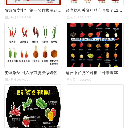
辣椒辣度排行,第一名直接辣到没知觉～#辣椒 #调味料 #美食 - 抖音
经查找相关资料精心收集了12种较为常见的9215干辣椒品种及辣度
图片尺寸1242x1660
图片尺寸960x1280
皮薄激辣,可入菜或腌渍做酱佐食,中国川菜最爱用的辣椒,日本地狱拉面
适合阳台党的辣椒品种来啦60还有种植干货
图片尺寸600x400
图片尺寸750x1000