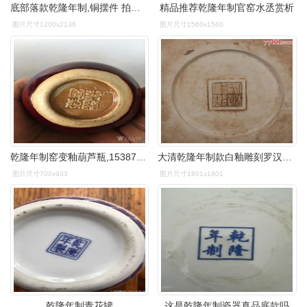
底部落款乾隆年制,铜摆件 拍品编号:28606674
精品推荐乾隆年制官窑水丞赏析
图片尺寸1200x2136
图片尺寸1560x1560
乾隆年制窑变釉葫芦瓶,15387830389
大清乾隆年制款白釉雕刻罗汉图笔筒-笔筒-7788文房四宝收藏
图片尺寸700x933
图片尺寸1801x1801
乾隆年制青花罐
这是乾隆年制瓷器真品底款吗