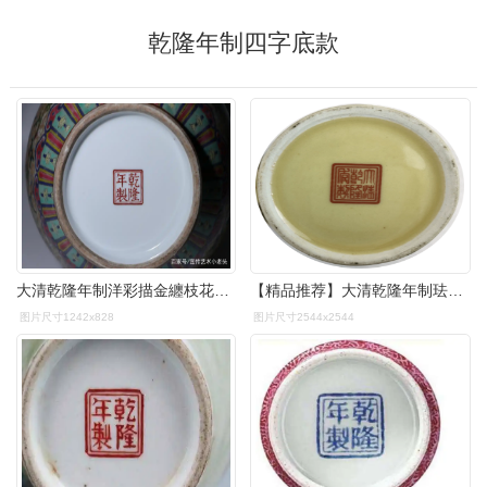
乾隆年制四字底款
大清乾隆年制洋彩描金纏枝花卉紋绶带耳葫蘆瓶秋季拍卖会
【精品推荐】大清乾隆年制珐琅彩茶叶罐_the
图片尺寸1242x828
图片尺寸2544x2544