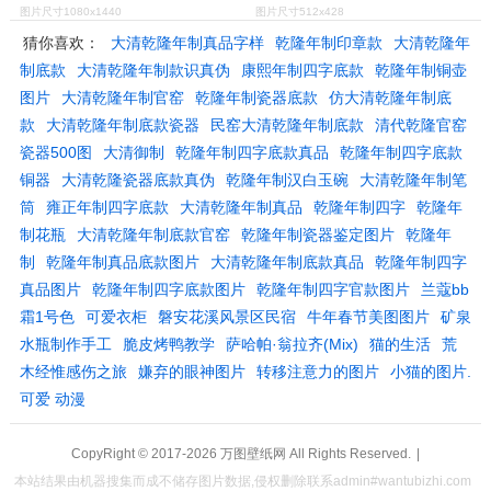
图片尺寸1080x1440
图片尺寸512x428
猜你喜欢：
大清乾隆年制真品字样
乾隆年制印章款
大清乾隆年
制底款
大清乾隆年制款识真伪
康熙年制四字底款
乾隆年制铜壶
图片
大清乾隆年制官窑
乾隆年制瓷器底款
仿大清乾隆年制底
款
大清乾隆年制底款瓷器
民窑大清乾隆年制底款
清代乾隆官窑
瓷器500图
大清御制
乾隆年制四字底款真品
乾隆年制四字底款
铜器
大清乾隆瓷器底款真伪
乾隆年制汉白玉碗
大清乾隆年制笔
筒
雍正年制四字底款
大清乾隆年制真品
乾隆年制四字
乾隆年
制花瓶
大清乾隆年制底款官窑
乾隆年制瓷器鉴定图片
乾隆年
制
乾隆年制真品底款图片
大清乾隆年制底款真品
乾隆年制四字
真品图片
乾隆年制四字底款图片
乾隆年制四字官款图片
兰蔻bb
霜1号色
可爱衣柜
磐安花溪风景区民宿
牛年春节美图图片
矿泉
水瓶制作手工
脆皮烤鸭教学
萨哈帕·翁拉齐(Mix)
猫的生活
荒
木经惟感伤之旅
嫌弃的眼神图片
转移注意力的图片
小猫的图片.
可爱 动漫
CopyRight © 2017-2026
万图壁纸网
All Rights Reserved.
|
本站结果由机器搜集而成不储存图片数据,侵权删除联系admin#wantubizhi.com