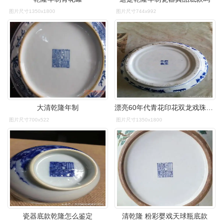
图片尺寸1350x1800
图片尺寸744x992
大清乾隆年制
漂亮60年代青花印花双龙戏珠葵口水仙盆,乾隆年制款,16.8*13*6cm
图片尺寸700x522
图片尺寸1350x1800
瓷器底款乾隆怎么鉴定
清乾隆 粉彩婴戏天球瓶底款