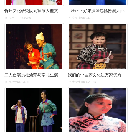
忻州文化研究院元宵节大型文艺晚会在忻州古城隆重演出_二人台_梆子
汪正正好弟演绎包拯扮演大pk
图片尺寸1080x785
图片尺寸500x333
二人台演员杜焕荣与辛礼生演出二人台传统剧《碾糕面》
我们的中国梦文化进万家优秀剧目展播二人台现代戏花落花开
图片尺寸640x480
图片尺寸1024x1536