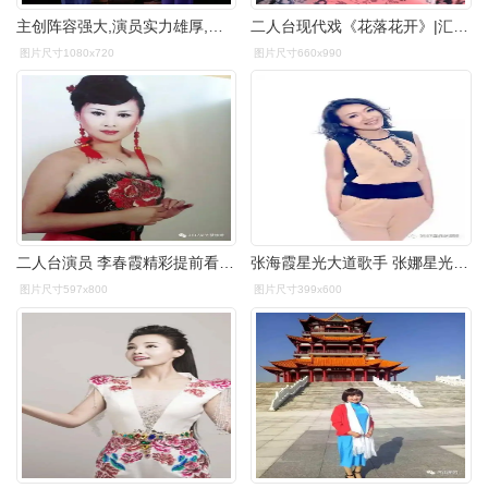
主创阵容强大,演员实力雄厚,采用了群众喜闻乐见的二人台形式,进一步
二人台现代戏《花落花开》|汇演|地方戏|国家二级演员_网易订阅
图片尺寸1080x720
图片尺寸660x990
二人台演员 李春霞精彩提前看贵宾席380元送芝麻开门门票嘉宾席280元
张海霞星光大道歌手 张娜星光大道歌手 王贺 忠娃子二人台演员 郭美清
图片尺寸597x800
图片尺寸399x600