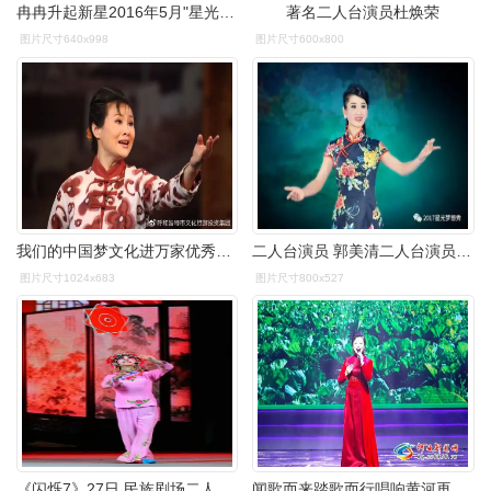
冉冉升起新星2016年5月"星光大道"月冠军优秀的草根二人台演员75
著名二人台演员杜焕荣
图片尺寸640x998
图片尺寸600x800
我们的中国梦文化进万家优秀剧目展播二人台现代戏花落花开
二人台演员 郭美清二人台演员 李春霞精彩提前看贵宾席380元送芝麻
图片尺寸1024x683
图片尺寸800x527
《闪烁7》27日,民族剧场二人台青年演员张菲菲,崔海平等展示的(抬花轿
闻歌而来踏歌而行唱响黄河再望西口河曲民歌二人台优秀节目专场展演