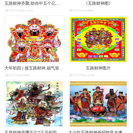
五路财神齐聚,助你中五个亿,快接回家吧!
《五路财神图》
图片尺寸1080x1429
图片尺寸600x986
大年初四 | 接五路财神,福气迎到家!
五路财神图片
图片尺寸640x656
图片尺寸841x1024
五路财神是哪五位?正月初四接财神和灶神,有什么讲究和禁忌?
大小款五路财神爷招财风水佛像画像挂像挂画贴画财神到可带实木框