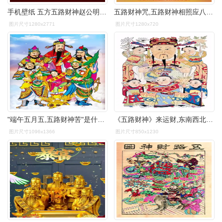
手机壁纸 五方五路财神赵公明元帅 - 抖音
五路财神咒,五路财神相照应八方财宝进门庭每天听会有意外收穫,鸿运
图片尺寸1280x2771
图片尺寸1280x720
"端午五月五,五路财神苦"是什么意思?端午节领五路财神进门
《五路财神》来运财,东南西北中,五方财路齐打开
图片尺寸1096x1366
图片尺寸850x1230