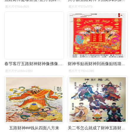
图片尺寸506x505
图片尺寸573x573
春节客厅五路财神财神像佛像供奉家用招财贴面高档绒布2021新款
财神爷贴画财神到画像贴纸墙贴客厅中堂画9024240五路财神贴自带背胶
图片尺寸1080x1080
图片尺寸750x1360
五路财神##钱从四面八方来
关二爷怎么就成了财神五路财神都有谁终于懂了