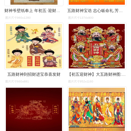
财神爷壁纸奉上 年初五·迎财神 90五路财神爷到我家92 3836
五路财神宝诰 志心皈命礼.芳徽着于紫霞.功德垂于金碑.一生清 - 抖音
图片尺寸960x1280
图片尺寸1374x900
五路财神到招财进宝恭喜发财
【初五迎财神】大五路财神图:东路财神比干,西路财神关公,南路 - 抖音
图片尺寸660x881
图片尺寸952x1160