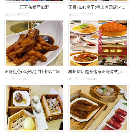
正哥茶餐厅加盟
正哥·点心皇子(狮山奥园店)-"清明回家,带亲戚试试广式早茶.
图片尺寸600x400
图片尺寸700x525
正哥点心(鸿安店)-"打卡第二家正哥点心,(三水鸿安店).之前.
杭州探店超爱这家正哥港式点心茶餐厅
图片尺寸700x933
图片尺寸1080x1439