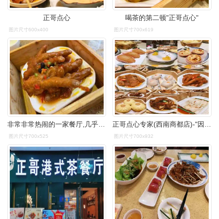
正哥点心
喝茶的第二顿"正哥点心"
图片尺寸600x400
图片尺寸700x619
非常非常热闹的一家餐厅,几乎每次过来都是满座的,点心的种类很丰富
正哥点心专家(西南商都店)-"因为抢到了9.9代50的优惠券,所以特意.
图片尺寸700x525
图片尺寸700x932