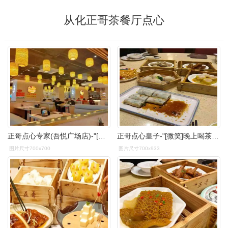
从化正哥茶餐厅点心
正哥点心专家(吾悦广场店)-"[薄荷]环境: 这家正哥茶店开在新城吾悦.
正哥点心皇子-"[微笑]晚上喝茶的地方不多.贪方便又来正.
图片尺寸700x700
图片尺寸700x933