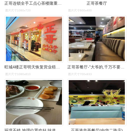
正哥连锁全手工点心茶楼隆重开业午晚市全场还88折88折
正哥茶餐厅
图片尺寸1080x720
图片尺寸600x400
旺城4楼正哥明天恢复营业梧州人多少天没喝过早茶了
正哥茶餐厅-"大爷的,千万不要去!吃完回来肚子痛一晚,.
图片尺寸1080x810
图片尺寸700x933
环境不错,地理位置也好,味道蛮可以的
正哥港市茶餐厅(中华二路店)