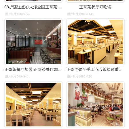
68折还送点心火爆全国正哥茶点专家空降新塘100款创意点心和粤菜超正
正哥茶餐厅好吃诶
图片尺寸1080x720
图片尺寸1080x1441
正哥茶餐厅加盟 正哥茶餐厅加盟费及电话 加盟怎么样-全球美容加盟网
正哥连锁全手工点心茶楼隆重开业午晚市全场还88折88折
图片尺寸560x340
图片尺寸1080x720