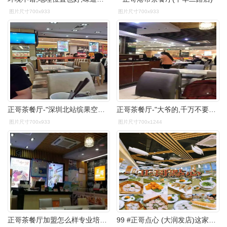
图片尺寸700x933
图片尺寸700x933
正哥茶餐厅-"深圳北站缤果空间二楼电梯口处,港式茶餐厅.
正哥茶餐厅-"大爷的,千万不要去!吃完回来肚子痛一晚,.
图片尺寸700x933
图片尺寸700x1244
正哥茶餐厅加盟怎么样专业培训指导好项目不容错过
99 #正哥点心 (大润发店)这家融合早点饭市的茶餐厅深受开平街坊的