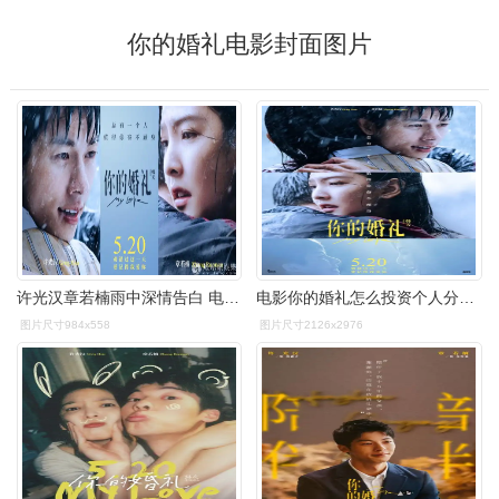
你的婚礼电影封面图片
许光汉章若楠雨中深情告白 电影《你的婚礼》全阵容曝光约定520
电影你的婚礼怎么投资个人分红怎么算成本
图片尺寸984x558
图片尺寸2126x2976