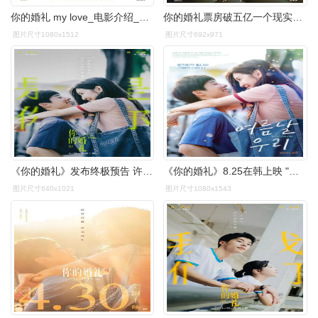
你的婚礼 my love_电影介绍_评价_剧照_演员表_影评 - 酷乐米
你的婚礼票房破五亿一个现实而又无奈的故事
图片尺寸1080x1512
图片尺寸692x971
《你的婚礼》发布终极预告 许光汉哭腔告白章若楠
《你的婚礼》8.25在韩上映 "韩剧风"新海报曝光_华语_电影网_1905.com
图片尺寸640x1021
图片尺寸1080x1543