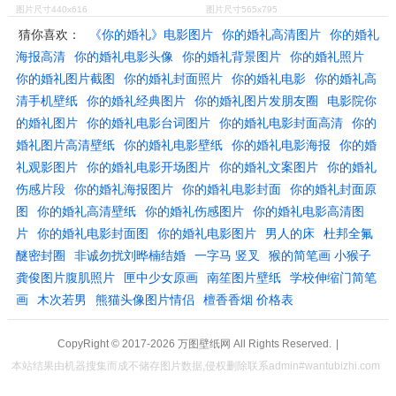
图片尺寸440x616
图片尺寸565x795
猜你喜欢：
《你的婚礼》电影图片
你的婚礼高清图片
你的婚礼
海报高清
你的婚礼电影头像
你的婚礼背景图片
你的婚礼照片
你的婚礼图片截图
你的婚礼封面照片
你的婚礼电影
你的婚礼高
清手机壁纸
你的婚礼经典图片
你的婚礼图片发朋友圈
电影院你
的婚礼图片
你的婚礼电影台词图片
你的婚礼电影封面高清
你的
婚礼图片高清壁纸
你的婚礼电影壁纸
你的婚礼电影海报
你的婚
礼观影图片
你的婚礼电影开场图片
你的婚礼文案图片
你的婚礼
伤感片段
你的婚礼海报图片
你的婚礼电影封面
你的婚礼封面原
图
你的婚礼高清壁纸
你的婚礼伤感图片
你的婚礼电影高清图
片
你的婚礼电影封面图
你的婚礼电影图片
男人的床
杜邦全氟
醚密封圈
非诚勿扰刘晔楠结婚
一字马 竖叉
猴的简笔画 小猴子
龚俊图片腹肌照片
匣中少女原画
南笙图片壁纸
学校伸缩门简笔
画
木次若男
熊猫头像图片情侣
檀香香烟 价格表
CopyRight © 2017-2026
万图壁纸网
All Rights Reserved.
|
本站结果由机器搜集而成不储存图片数据,侵权删除联系admin#wantubizhi.com