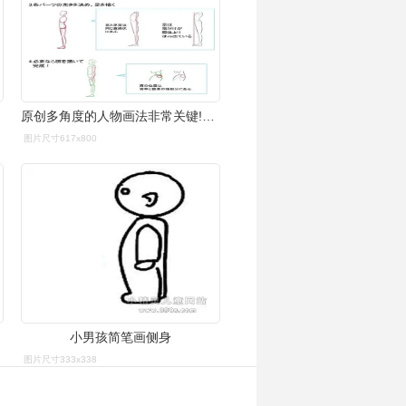
原创多角度的人物画法非常关键!侧身,侧边的初学者人物姿势绘画技巧
图片尺寸617x800
汉玲)
小男孩简笔画侧身
图片尺寸333x338