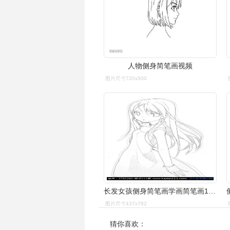
人物侧身简笔画视频
图片尺寸720x500
长发女孩侧身简笔画学画简笔画12q版女孩玫红色跪姿画法卡通跪在地上
图片尺寸437x782
猜你喜欢：