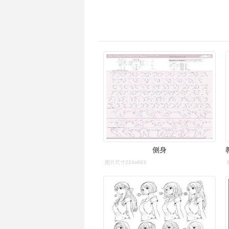
侧身
图片尺寸224x883