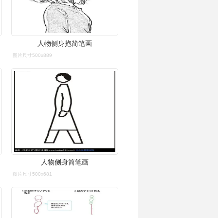
人物侧身抱简笔画
图片尺寸500x889
人物侧身简笔画
图片尺寸500x681