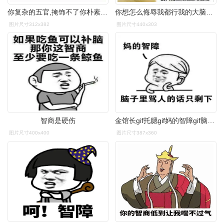
你复杂的五官,掩饰不了你朴素的智商.
你想怎么侮辱我都行我的大脑从不使用,非常光滑*你那无效的言语攻击你
图片尺寸312x382
图片尺寸440x303
智商是硬伤
金馆长gif托腮gif妈的智障gif脑子里骂人的话只剩下gif
图片尺寸400x400
图片尺寸387x360