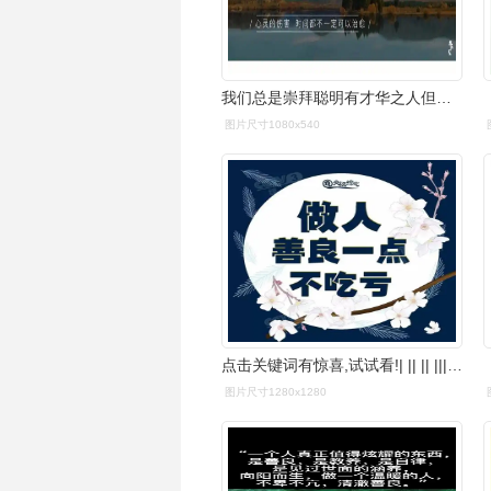
我们总是崇拜聪明有才华之人但当经历的多了,就会发现,善良勤奋其实比
图片尺寸1080x540
点击关键词有惊喜,试试看!| || || |||做个善良的人吧!快来点赞吧!
图片尺寸1280x1280