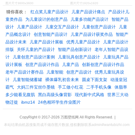
图片尺寸3600x3600
图片尺寸1920x1920
猜你喜欢：
红点奖儿童产品设计
儿童产品设计痛点
产品设计儿
童类作品
为儿童设计的创意产品
儿童多功能产品设计
智能产品
设计
儿童产品设计
儿童交互产品设计
儿童创意产品设计
儿童
产品概念设计
创意智能产品设计
儿童产品设计获奖作品
智能产
品设计未来
儿童产品设计展板
优秀儿童产品设计
儿童产品设计
排版
关怀儿童的产品设计
智能产品创新设计
老年人智能产品设
计
儿童创意产品设计案例
儿童玩具创意产品设计
儿童玩具产品
设计展板
创意产品设计作品
儿童产品
创新创意产品设计作品
老年产品设计赛作品
儿童智能
创意产品设计
优秀儿童玩具设
计
儿童智能储蓄罐
裸体爆乳初音未来
圆桌下面支架
动漫皇冠
霸气
大妈三件宝丝巾墨镜
手工做小红花
二手手机头像
体脂率
多少能看见腹肌
黑白高级头像背影
现代新中式风格
世界三大动
物迁徙
ibmz14
24色相环学生作业图片
CopyRight © 2017-2026
万图壁纸网
All Rights Reserved.
|
本站结果由机器搜集而成不储存图片数据,侵权删除联系admin#wantubizhi.com