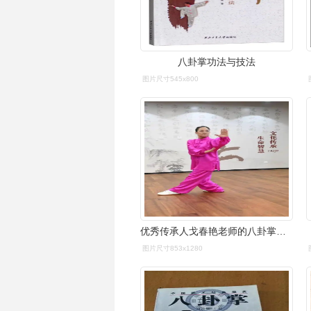
八卦掌功法与技法
图片尺寸545x800
优秀传承人戈春艳老师的八卦掌享誉当代武林,被称为"戈氏三绝技"之一
图片尺寸853x1280