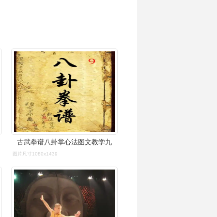
古武拳谱八卦掌心法图文教学九
图片尺寸1080x1439