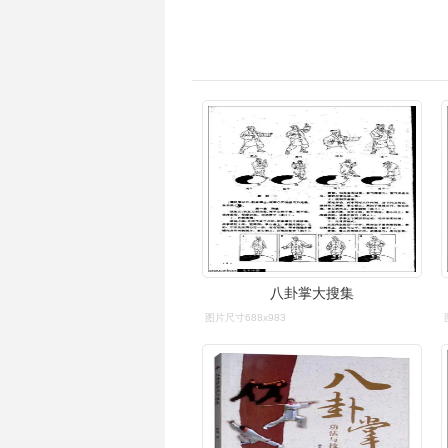
八卦掌大搜集
图片尺寸688x983