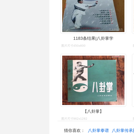
1183条结果|八卦掌学
图片尺寸450x600
【八卦掌】
图片尺寸962x1282
猜你喜欢：
八卦掌拳谱
八卦掌传承