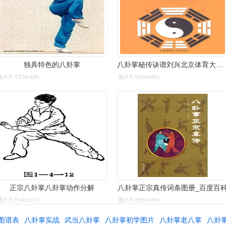
独具特色的八卦掌
八卦掌秘传诀谱刘兴北京体育大学出版社9787564405779正版体育运动(新
图片尺寸279x400
图片尺寸600x862
正宗八卦掌八卦掌动作分解
八卦掌正宗真传词条图册_百度百
图片尺寸192x273
图片尺寸350x350
图谱表
八卦掌实战
武当八卦掌
八卦掌初学图片
八卦掌老八掌
八卦