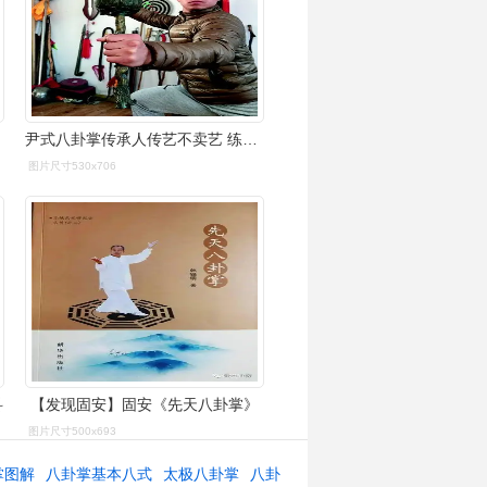
尹式八卦掌传承人传艺不卖艺 练出来一身绝技
图片尺寸530x706
科
【发现固安】固安《先天八卦掌》
图片尺寸500x693
掌图解
八卦掌基本八式
太极八卦掌
八卦