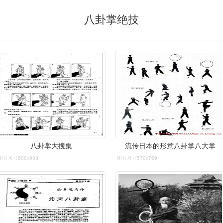
八卦掌绝技
八卦掌大搜集
流传日本的形意八卦掌八大掌
图片尺寸688x983
图片尺寸570x769