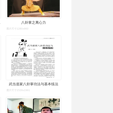
手拔钉子"
八卦掌之离心力
图片尺寸1280x960
武当道家八卦掌功法与基本练法
图片尺寸1528x1991