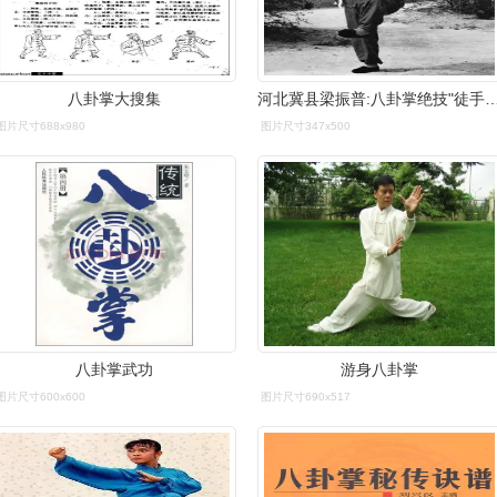
八卦掌大搜集
河北冀县梁振普:八卦掌绝技"徒
图片尺寸688x980
图片尺寸347x500
八卦掌武功
游身八卦掌
图片尺寸600x600
图片尺寸690x517