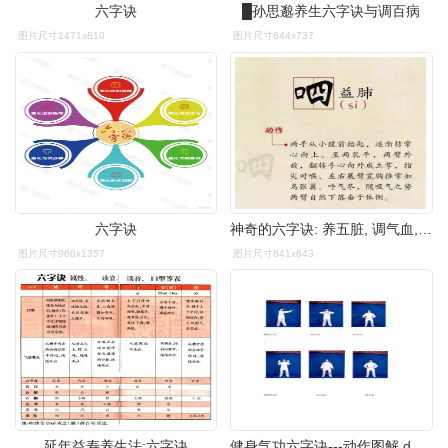
六字诀
█孙思邈养生六字诀与调百病
图片尺寸1471x810
图片尺寸644x737
六字诀
神奇的六字诀: 养五脏, 调气血, 祛病延年的秘密武器!
图片尺寸960x1357
图片尺寸641x643
延年益寿养生法:六字诀
健身气功六字诀---动作图解.docx_第1页