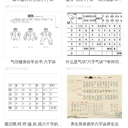
图片尺寸573x614
图片尺寸920x1303
气功健身自学丛书:六字诀
什么是气功"六字气诀"?有何功效?
图片尺寸524x800
图片尺寸1558x918
通过呬,呵,呼,嘘,吹,嘻六个字的不同发音口型,唇齿喉舌的用力不同,以
养生简单易学六字诀养生法