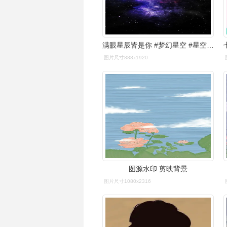
满眼星辰皆是你 #梦幻星空 #星空壁纸 #剪映 - 抖音
图片尺寸888x1920
图源水印 剪映背景
图片尺寸1080x2316