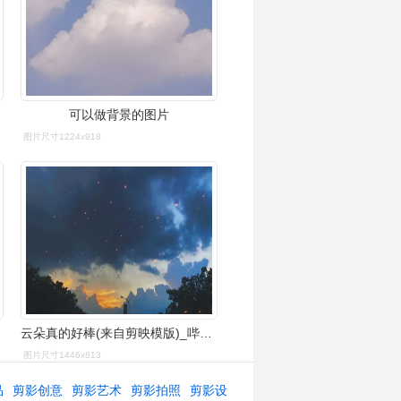
可以做背景的图片
图片尺寸1224x918
云朵真的好棒(来自剪映模版)_哔哩哔哩_bilibili
图片尺寸1446x813
品
剪影创意
剪影艺术
剪影拍照
剪影设