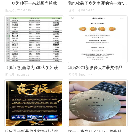
华为帅哥一来就想当总裁
我也收获了华为生涯的第一枚"金牌个人"奖,团队也获得了产品线的"优秀
图片尺寸765x1020
图片尺寸1080x810
《填问卷,赢华为p30大奖》获奖名单(8月26日)
华为2021新影像大赛获奖作品公布最高获得63800元奖金
图片尺寸523x583
图片尺寸501x744
我院学子斩获华为软件精英挑战赛全球总决赛季军
这一天我拿到了华为天道酬勤奖这是我到海外的第十年