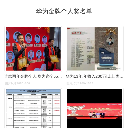
华为金牌个人奖名单
连续两年金牌个人,华为这个powerful man太厉害了!
华为13年,年收入200万以上,离职创业3个多月,我后不后悔?
图片尺寸1080x806
图片尺寸1280x1032