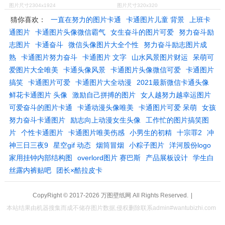
图片尺寸2304x1924
图片尺寸320x320
猜你喜欢：
一直在努力的图片卡通
卡通图片儿童 背景
上班卡
通图片
卡通图片头像微信霸气
女生奋斗的图片可爱
努力奋斗励
志图片
卡通奋斗
微信头像图片大全个性
努力奋斗励志图片成
熟
卡通图片努力奋斗
卡通图片 文字
山水风景图片财运
呆萌可
爱图片大全唯美
卡通头像风景
卡通图片头像微信可爱
卡通图片
搞笑
卡通图片可爱
卡通图片大全动漫
2021最新微信卡通头像
鲜花卡通图片 头像
激励自己拼搏的图片
女人越努力越幸运图片
可爱奋斗的图片卡通
卡通动漫头像唯美
卡通图片可爱 呆萌
女孩
努力奋斗卡通图片
励志向上动漫女生头像
工作忙的图片搞笑图
片
个性卡通图片
卡通图片唯美伤感
小男生的初精
十宗罪2
冲
神三日三夜9
星空gif 动态
烟筒冒烟
小粽子图片
洋河股份logo
家用挂钟内部结构图
overlord图片 赛巴斯
产品展板设计
学生白
丝露内裤贴吧
团长×酷拉皮卡
CopyRight © 2017-2026
万图壁纸网
All Rights Reserved.
|
本站结果由机器搜集而成不储存图片数据,侵权删除联系admin#wantubizhi.com