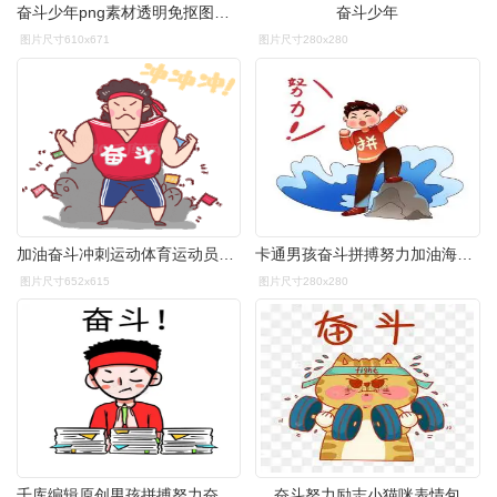
奋斗少年png素材透明免抠图片-卡通手绘
奋斗少年
图片尺寸610x671
图片尺寸280x280
加油奋斗冲刺运动体育运动员观众呐喊红色动图gif
卡通男孩奋斗拼搏努力加油海浪表情包
图片尺寸652x615
图片尺寸280x280
千库编辑原创男孩拼搏努力奋斗表情包卡通
奋斗努力励志小猫咪表情包