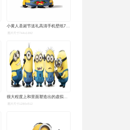
小黄人圣诞节送礼高清手机壁纸744*1392-卡通-手机壁纸下载-美桌网
图片尺寸744x1392
很大程度上和里面塑造出的虚拟卡通形象——小黄人有关,因为这个像
图片尺寸1280x512