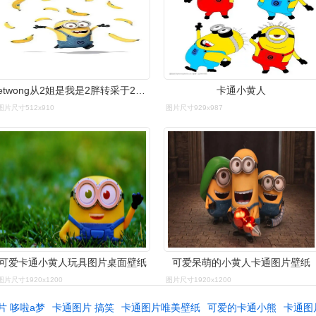
jetwong从2姐是我是2胖转采于2015-10-05 15:32:40小黄人卡通头像jet
卡通小黄人
图片尺寸512x910
图片尺寸929x987
可爱卡通小黄人玩具图片桌面壁纸
可爱呆萌的小黄人卡通图片壁纸
图片尺寸1920x1200
图片尺寸1920x1200
片 哆啦a梦
卡通图片 搞笑
卡通图片唯美壁纸
可爱的卡通小熊
卡通图