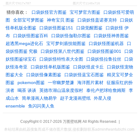
图片尺寸617x787
图片尺寸1146x716
猜你喜欢：
口袋妖怪官方图鉴
宝可梦官方图鉴
口袋妖怪可爱萌
图
全部宝可梦图鉴
神奇宝贝 图鉴
口袋妖怪盖诺赛克特
口袋妖
怪单机版全图鉴
口袋妖怪图鉴151
口袋觉醒图鉴
口袋妖怪 伊
布
口袋妖怪图鉴百科
口袋妖怪伽勒尔图鉴
口袋妖怪神兽图鉴
超透黑mega进化石
宝可梦剑盾技能图鉴
口袋妖怪图鉴机器
口
袋妖怪图鉴 究极
口袋妖怪第八世代图鉴
口袋妖怪图鉴001
口袋
妖怪图鉴绿宝石
口袋妖怪特性表大全图
口袋妖怪拉鲁拉丝
口袋
妖怪洛奇亚
口袋妖怪单机版图鉴
口袋妖怪皮卡丘
口袋妖怪宠物
图鉴大全
口袋妖怪像素图鉴
口袋妖怪蓝宝石图鉴
精灵宝可梦全
图鉴
pokemon图鉴
一帘幽梦楚濂
海洋图片素材
征服应红的扮
演者
喝茶 谈谈
英德市湖山温泉度假村
泰伦卢把球给詹姆斯
李
成山水
简单漫画人物易学
赵子龙漫画壁纸
外星入侵
ensemble
鱼闪闪美人鱼
CopyRight © 2017-2026
万图壁纸网
All Rights Reserved.
|
本站结果由机器搜集而成不储存图片数据,侵权删除联系admin#wantubizhi.com