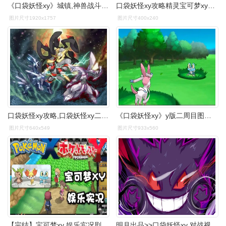
《口袋妖怪xy》城镇,神兽战斗,系统菜单实机截图
口袋妖怪xy攻略精灵宝可梦xy一周目二周目图文攻略
图片尺寸1920x1757
图片尺寸400x240
口袋妖怪xy攻略,口袋妖怪xy二周目攻略_上分宝
《口袋妖怪xy》y版二周目图文攻略分享
图片尺寸640x549
图片尺寸933x560
【完结】宝可梦xy 娱乐实况剧情通关流程合集《口袋妖怪xy》
明月出品>>口袋妖怪xy 对战视频07