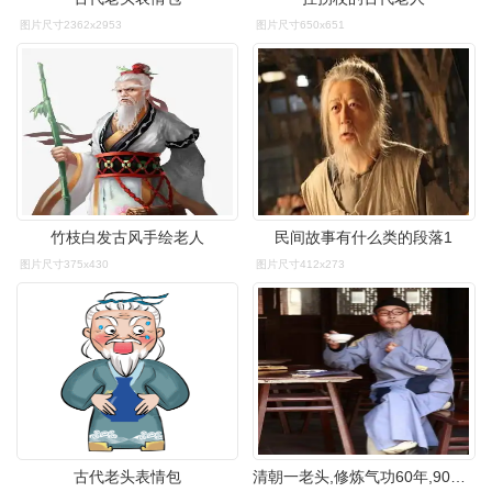
图片尺寸2362x2953
图片尺寸650x651
竹枝白发古风手绘老人
民间故事有什么类的段落1
图片尺寸375x430
图片尺寸412x273
古代老头表情包
清朝一老头,修炼气功60年,90岁召来4个丫环,一月后便一命呜呼_柳翁