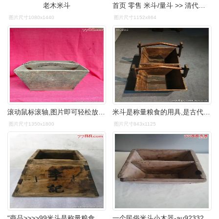
老木米斗
首页 零售 米斗/量斗 >> 清代老粮斗全品包老
图片尺寸1080x1440
图片尺寸1152x864
滚动鼠标滚轴,图片即可轻松放大,缩小更多"米斗/量斗
米斗是称量粮食的用具,是古代官仓,米行以及地主家里的必备用具,如今
图片尺寸1350x1800
图片尺寸843x1125
"商品>>>>99米斗是称量粮食的用具,是古代官仓
一个民俗米斗小木器-au9233272-木盘/木盛具-拍卖