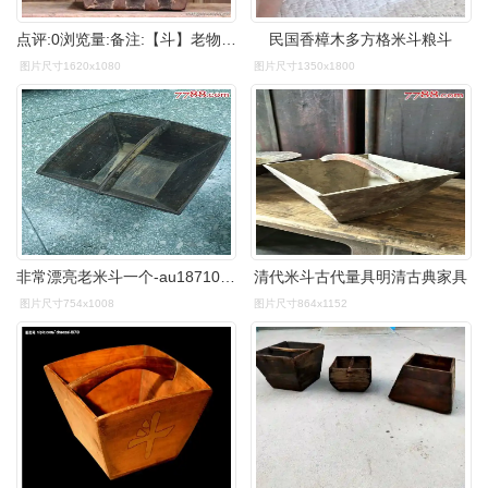
点评:0浏览量:备注:【斗】老物件*古代粮食量具*日进斗金老米斗*尺寸
民国香樟木多方格米斗粮斗
图片尺寸1620x1080
图片尺寸1350x1800
非常漂亮老米斗一个-au18710629-其他木制用品-加价
清代米斗古代量具明清古典家具
图片尺寸754x1008
图片尺寸864x1152