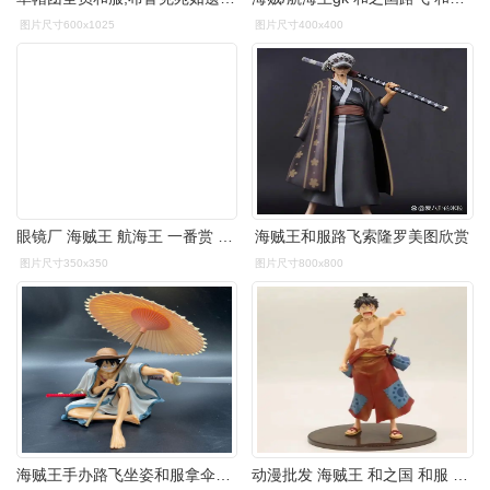
图片尺寸600x1025
图片尺寸400x400
眼镜厂 海贼王 航海王 一番赏 和之国 和服系列 景手办 武装色 路飞
海贼王和服路飞索隆罗美图欣赏
图片尺寸350x350
图片尺寸800x800
海贼王手办路飞坐姿和服拿伞顶上决战款航海王模型摆件男女生礼物
动漫批发 海贼王 和之国 和服 路飞 站姿 bwfc2 造型王 盒装手办