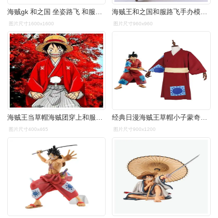
海贼gk 和之国 坐姿路飞 和服路飞 带刀坐姿 手办 摆件彩盒广东
海贼王和之国和服路飞手办模型公仔摆件周边生日礼物创意动漫玩具
图片尺寸1600x1600
图片尺寸960x960
海贼王当草帽海贼团穿上和服后罗宾变身艺伎弗兰奇神似机甲
经典日漫海贼王草帽小子蒙奇路飞红色和服coscosplay配件
图片尺寸400x465
图片尺寸900x1200