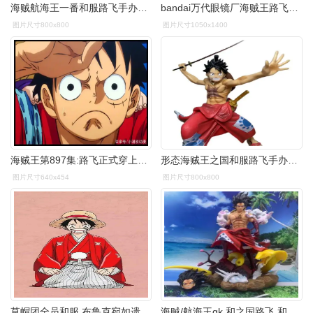
海贼航海王一番和服路飞手办盒装换手之国模型手办
bandai万代眼镜厂海贼王路飞打伞武士刀和服坐姿手办
图片尺寸800x800
图片尺寸1050x1400
海贼王第897集:路飞正式穿上和服,相遇索隆熊抱的姿势基情满满
形态海贼王之国和服路飞手办模型盒装摆件生日手办
图片尺寸640x454
图片尺寸800x800
草帽团全员和服,布鲁克宛如遗照,娜美罗宾美艳不可方物_颜色_路飞
海贼/航海王gk 和之国路飞 和服路飞(可换头)动漫手办模型摆件