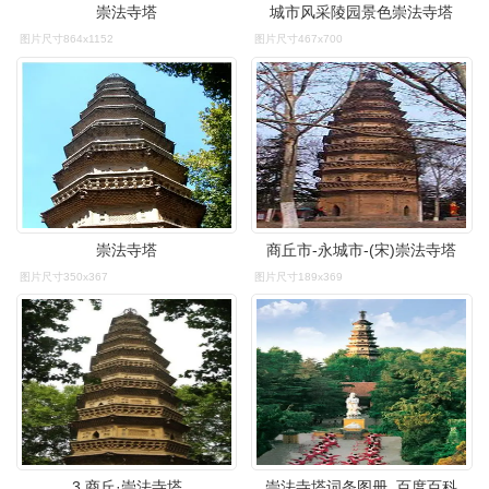
崇法寺塔
城市风采陵园景色崇法寺塔
图片尺寸864x1152
图片尺寸467x700
崇法寺塔
商丘市-永城市-(宋)崇法寺塔
图片尺寸350x367
图片尺寸189x369
3 商丘·崇法寺塔
崇法寺塔词条图册_百度百科