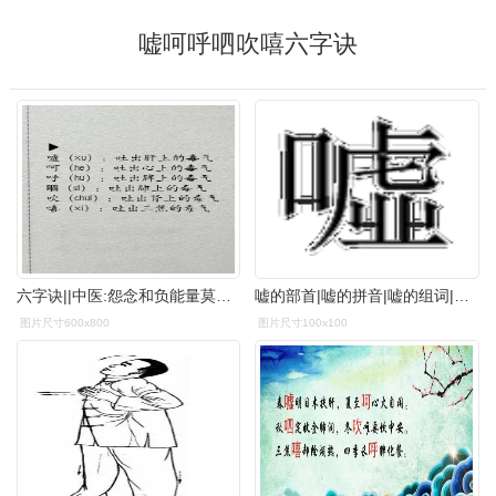
嘘呵呼呬吹嘻六字诀
六字诀||中医:怨念和负能量莫留新的一年身心怨念大吸收了很多紧张,负
嘘的部首|嘘的拼音|嘘的组词|嘘的意思 - 查字典
图片尺寸600x800
图片尺寸100x100