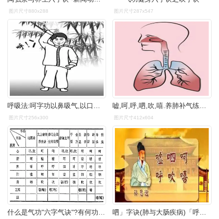
图片尺寸880x288
图片尺寸287x547
呼吸法:呵字功以鼻吸气,以口呼出,尽量做深呼吸,呼出时将肺内浊气全部
嘘,呵,呼,呬,吹,嘻.养肺补气练练六字诀!
图片尺寸256x300
图片尺寸412x604
什么是气功"六字气诀"?有何功效?
呬」字诀(肺与大肠疾病)「呼」字诀(调理脾胃疾病)「呵」字诀(调理心