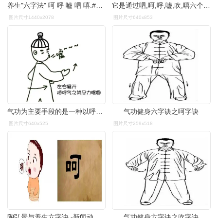
养生"六字法" 呵 呼 嘘 呬 嘻.#书籍分享 #古人的 - 抖音
它是通过呬,呵,呼,嘘,吹,嘻六个字的不同发音口型,唇齿喉舌的用力不同
图片尺寸1440x2078
图片尺寸640x853
气功为主要手段的是一种以呼吸吐纳六字诀建议打开视频对照萌图练习
气功健身六字诀之呵字诀
图片尺寸640x525
图片尺寸259x518
陶弘景与养生六字诀 -新闻动态-三元岐黄医康
气功健身六字诀之吹字诀