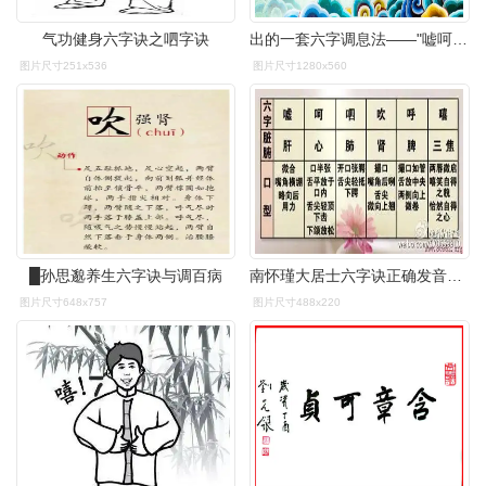
气功健身六字诀之呬字诀
出的一套六字调息法——"嘘呵呼呬吹嘻",通过用六个字呼吸吐纳方式,并
图片尺寸251x536
图片尺寸1280x560
█孙思邈养生六字诀与调百病
南怀瑾大居士六字诀正确发音吹cui呼hu嘻hin
图片尺寸648x757
图片尺寸488x220