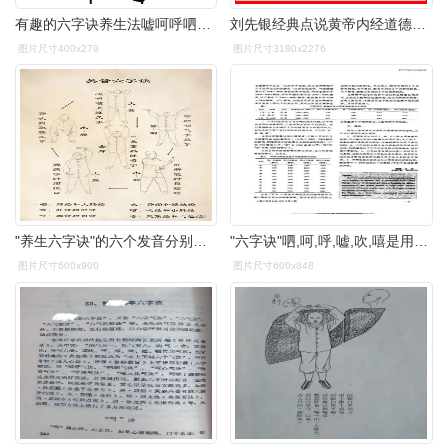
有趣的六字诀养生法嘘呵呼呬吹嘻
刘先银经典点说黄帝内经道德经孙思邈嘘呵呼呬吹嘻六字诀
图片尺寸400x279
图片尺寸3180x2276
"养生六字诀"的六个发音分别为:嘘:读"xū";呵:读"kē";呼:读"hū";呬
"六字诀"呬,呵,呼,嘘,吹,嘻是用哪种方言来念才正确?
图片尺寸600x900
图片尺寸600x848