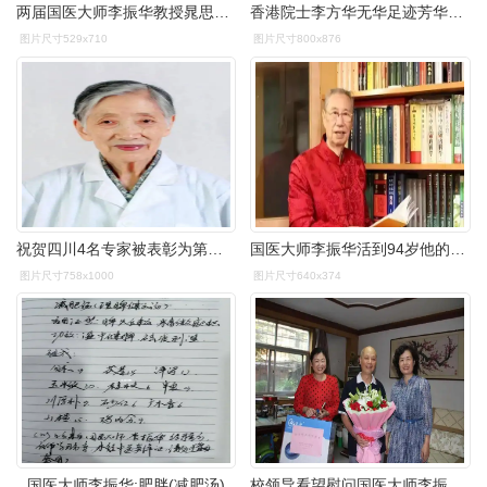
两届国医大师李振华教授晁思祥教授亲传弟子佐诊于著名中医孙建芝教授
香港院士李方华无华足迹芳华人生获世界杰出女科学家成就奖
图片尺寸529x710
图片尺寸800x876
祝贺四川4名专家被表彰为第四届国医大师和第二届全国名中医
国医大师李振华活到94岁他的5条养生经验很简单你也能做
图片尺寸758x1000
图片尺寸640x374
国医大师李振华:肥胖(减肥汤)
校领导看望慰问国医大师李振华等离退休教师代表