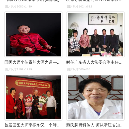
图片尺寸1080x1439
图片尺寸1024x682
国医大师李佃贵的大医之道——学术篇
时任广东省人大常委会副主任雷于蓝(左二)登门慰问国医大师李振华.
图片尺寸1199x1799
图片尺寸600x403
首届国医大师李振华又一个脾胃病的国手
魏氏脾胃科传人,师从浙江省知名脾胃病专家魏康伯,国医大师李振华