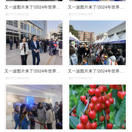
又一波图片来了!2024年世界气象日中国气象局园区开放活动抢先看_腾讯
又一波图片来了!2024年世界气象日中国气象局园区开放活动抢先看_腾讯
图片尺寸960x720
图片尺寸960x720
又一波图片来了!2024年世界气象日中国气象局园区开放活动抢先看_腾讯
又一波图片来了!2024年世界气象日中国气象局园区开放活动抢先看_腾讯
图片尺寸960x720
图片尺寸960x720