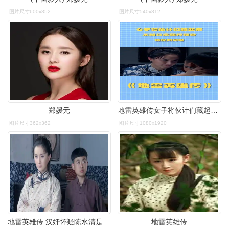
图片尺寸600x852
图片尺寸540x812
郑媛元
地雷英雄传女子将伙计们藏起来不料日寇强行搜查情况如何呢
图片尺寸362x362
图片尺寸1080x1920
地雷英雄传:汉奸怀疑陈水清是卧底,看他祸害小寡妇,打消念头-影视综
地雷英雄传