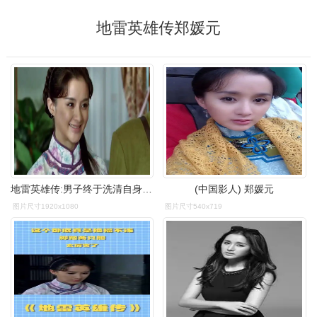
地雷英雄传郑媛元
地雷英雄传:男子终于洗清自身嫌疑并收获甜美爱情,结局皆大欢喜-影视
(中国影人) 郑媛元
图片尺寸1920x1080
图片尺寸540x719