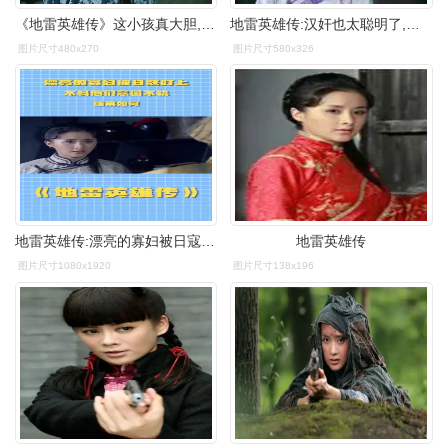
《地雷英雄传》这小孩真大胆, 竟到鬼子医院偷药品!
地雷英雄传:汉奸也太聪明了,送自己夫人去见八路,太高了-影视综视频
图片尺寸480x270
图片尺寸580x326
地雷英雄传:漂亮的寡妇被日寇盯上,不料他们意图不轨,结果如何-度小视
地雷英雄传
图片尺寸1080x1920
图片尺寸138x196