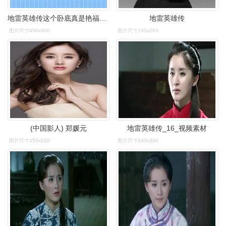
地雷英雄传这个卧底真是艳福不浅脚踏两只船太厉害了
地雷英雄传
图片尺寸450x800
图片尺寸195x265
(中国影人) 郑媛元
地雷英雄传_16_视频素材
图片尺寸450x628
图片尺寸640x360