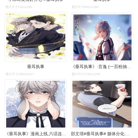
图片尺寸742x1280
图片尺寸961x1280
垂耳执事
《垂耳执事》·言逸 (一百粉抽福利咯) 原文:高海拔区域清澈的眼阳光
图片尺寸1000x2017
图片尺寸1706x1280
《垂耳执事》漫画上线,六话连更,言逸超帅气,陆上锦太渣了_原觅_影帝
邵文璟#垂耳执事# 腺体分化:m2蜘蛛 alpha 信息素:罂粟曼陀罗 陆决的