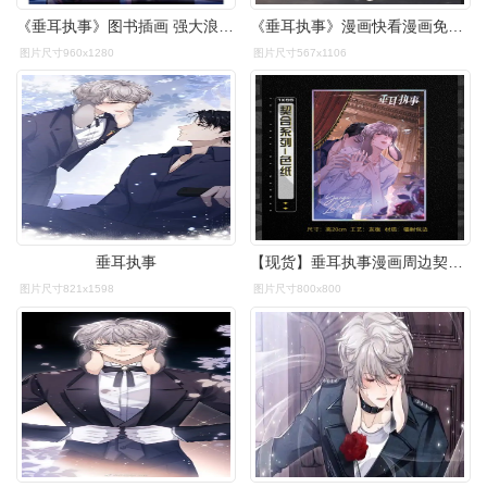
《垂耳执事》图书插画 强大浪漫的言逸和某陆锦拉,已商用,喜欢自己
《垂耳执事》漫画快看漫画免费漫画
图片尺寸960x1280
图片尺寸567x1106
垂耳执事
【现货】垂耳执事漫画周边契合双人色纸陆上锦言逸快看官方正版
图片尺寸821x1598
图片尺寸800x800