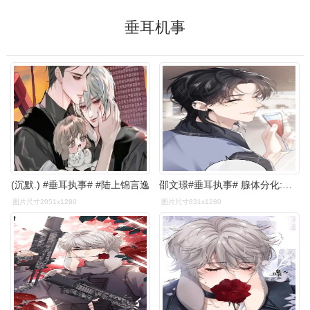
垂耳机事
(沉默.) #垂耳执事# #陆上锦言逸
邵文璟#垂耳执事# 腺体分化:m2蜘蛛 alpha 信息素:罂粟曼陀罗 陆决的
图片尺寸2051x1280
图片尺寸831x1280