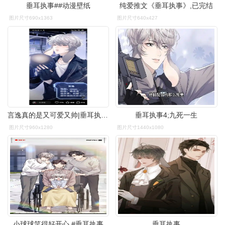
垂耳执事##动漫壁纸
纯爱推文《垂耳执事》,已完结
图片尺寸690x1363
图片尺寸640x427
言逸真的是又可爱又帅|垂耳执事 言逸大宝贝
垂耳执事4;九死一生
图片尺寸960x1280
图片尺寸1440x1080
小球球笑得好开心.#垂耳执事
垂耳执事