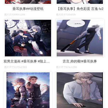
垂耳执事##动漫壁纸
【垂耳执事】角色彩蛋 言逸·lv2
图片尺寸690x1204
图片尺寸720x835
双男主漫画 #垂耳执事 #陆上锦言逸 - 抖音
言言,帅的嘞!#垂耳执事
图片尺寸1170x1363
图片尺寸674x1280