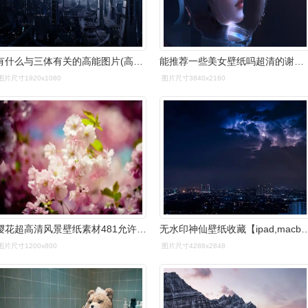
有什么与三体有关的高能图片(高清壁纸)或表情包? - 知乎
能推荐一些美女壁纸吗超清的谢谢哦? - 知乎
图片尺寸1920x1080
图片尺寸3840x2160
樱花超高清风景壁纸素材481允许商用
无水印神仙壁纸收藏【ipad,macboo
图片尺寸1200x800
图片尺寸4288x2848