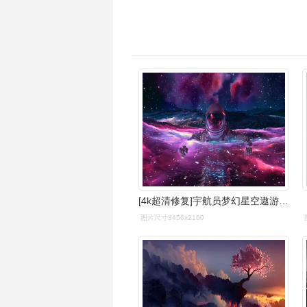
[4k超清修复]宇航员梦幻星空遨游#壁纸#视觉震撼
图片尺寸3456x2160