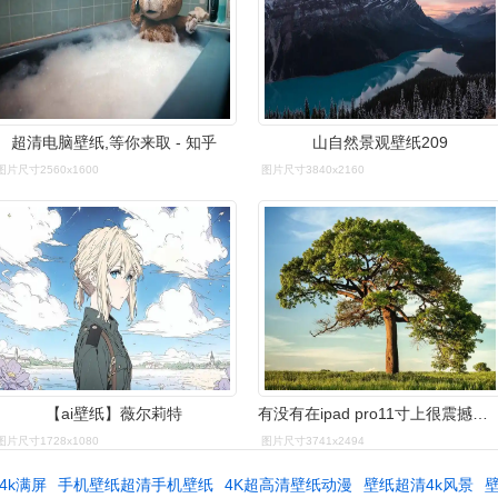
超清电脑壁纸,等你来取 - 知乎
山自然景观壁纸209
图片尺寸2560x1600
图片尺寸3840x2160
【ai壁纸】薇尔莉特
有没有在ipad pro11寸上很震撼的超高清壁纸?
图片尺寸1728x1080
图片尺寸3741x2494
4k满屏
手机壁纸超清手机壁纸
4K超高清壁纸动漫
壁纸超清4k风景