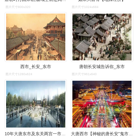
图片尺寸800x320
图片尺寸1024x684
西市_长安_东市
唐朝长安城告诉你_东市
图片尺寸1280x624
图片尺寸961x640
10年大唐东市及东关两宫一市规划
大唐西市【神秘的唐长安"鬼市"】"鬼市"因何而形成唐朝严格的宵禁制度