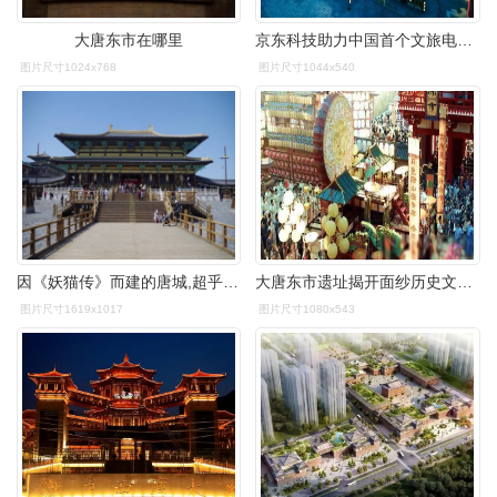
大唐东市在哪里
京东科技助力中国首个文旅电商元宇宙,大唐灵境东市开市在即_京东集团
图片尺寸1024x768
图片尺寸1044x540
因《妖猫传》而建的唐城,超乎想象的壕,再现了千年前的大唐盛世
大唐东市遗址揭开面纱历史文化片区呼唤亮相
图片尺寸1619x1017
图片尺寸1080x543