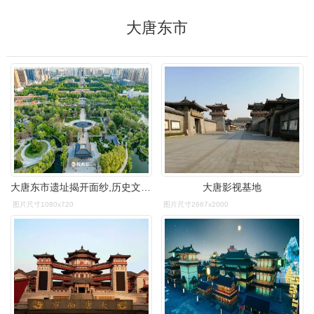
大唐东市
大唐东市遗址揭开面纱,历史文化片区呼唤亮相_唐长安城_西市_考古
大唐影视基地
图片尺寸1080x720
图片尺寸2667x2000