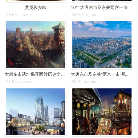
共觅长安味
10年大唐东市及东关两宫一市规划
图片尺寸1024x683
图片尺寸1080x810
大唐东市遗址揭开面纱历史文化片区呼唤亮相
大唐东市及东关"两宫一市"规划!_腾讯新闻
图片尺寸1080x460
图片尺寸640x360