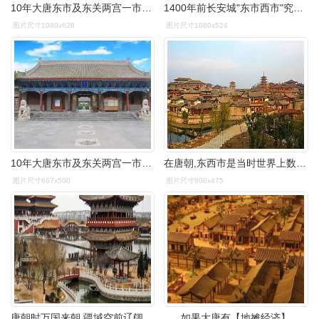
10年大唐东市及东关两宫一市规划
1400年前长安城"东市西市"究竟有多繁华?鬼市又是怎样的存在?
图片尺寸1080x628
图片尺寸1080x524
10年大唐东市及东关两宫一市规划
在唐朝,东西市是当时世界上数一数二的商贸中心,也是举世闻名的"丝绸
图片尺寸667x500
图片尺寸800x475
唐朝时万国来朝,疆域空前辽阔,极盛时东起日本海,南据安南,西抵咸海
如果大唐有【地摊经济】