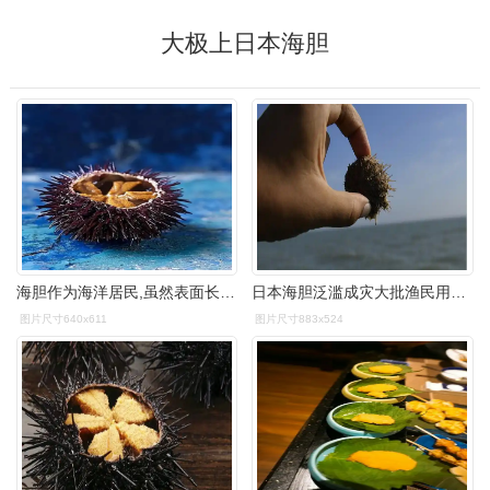
大极上日本海胆
海胆作为海洋居民,虽然表面长满棘刺,却营养价值极高
日本海胆泛滥成灾大批渔民用铁棒敲碎驱逐
图片尺寸640x611
图片尺寸883x524