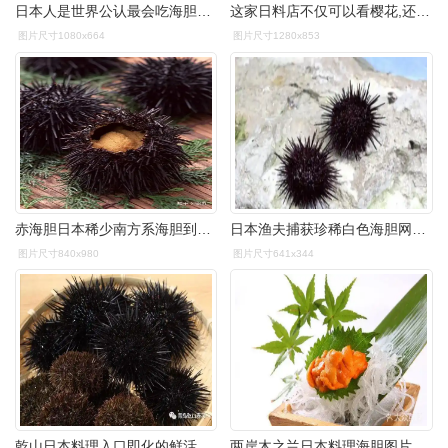
日本人是世界公认最会吃海胆的了,酒渍海胆就是日本三大珍味之一,"
这家日料店不仅可以看樱花,还有一流的日本料理!
图片尺寸1080x664
图片尺寸1280x853
赤海胆日本稀少南方系海胆到底有多好吃
日本渔夫捕获珍稀白色海胆网友觉得像刺猬
图片尺寸840x980
图片尺寸641x344
乾山日本料理入口即化的鲜活海胆赶紧预约错过这一季又要等一年
两岸木之兰日本料理海胆图片 - 第116张