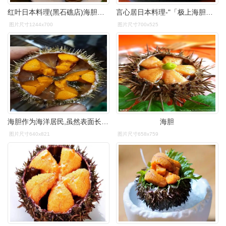
红叶日本料理(黑石礁店)海胆图片 - 第45张
言心居日本料理-"「极上海胆军舰」海胆鲜甜,非常好吃,必点.
图片尺寸1244x700
图片尺寸700x525
海胆作为海洋居民,虽然表面长满棘刺,却营养价值极高
海胆
图片尺寸640x821
图片尺寸658x759