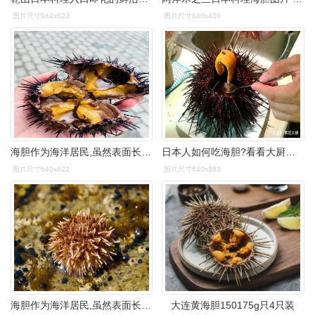
图片尺寸944x623
图片尺寸640x400
海胆作为海洋居民,虽然表面长满棘刺,却营养价值极高
日本人如何吃海胆?看看大厨如何处理,超级麻烦
图片尺寸640x822
图片尺寸640x383
海胆作为海洋居民,虽然表面长满棘刺,却营养价值极高
大连黄海胆150175g只4只装