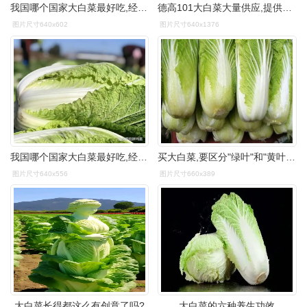
我国哪个国家大白菜最好吃,经过对比,你的家乡上榜了吗?
德高101大白菜大量供应,提供各种包装_白菜价格行情_蔬菜商情网
图片尺寸640x602
图片尺寸640x1376
我国哪个国家大白菜最好吃,经过对比,你的家乡上榜了吗?
买大白菜,要区分"绿叶"和"黄叶",口感差很多,建议弄懂再囤|菜心|新鲜|
图片尺寸640x556
图片尺寸660x389
大白菜长得都这么有创意了吗?
大白菜的六种养生功效