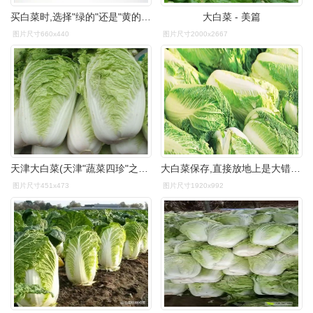
买白菜时,选择"绿的"还是"黄的"?差别挺大,建议了解一
大白菜 - 美篇
图片尺寸660x440
图片尺寸2000x2667
天津大白菜(天津"蔬菜四珍"之一)_石塘网
大白菜保存,直接放地上是大错,教你一个土方法,放一个月更新鲜_根部_
图片尺寸451x473
图片尺寸1920x992