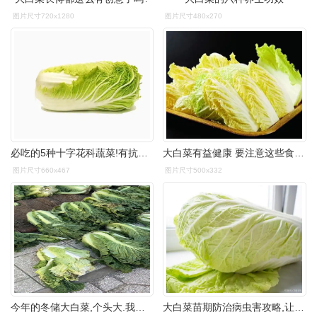
图片尺寸720x1280
图片尺寸480x270
必吃的5种十字花科蔬菜!有抗癌明星,有营养全能!|萝卜|大白菜|西兰花_
大白菜有益健康 要注意这些食用禁忌 | 快养生网
图片尺寸660x467
图片尺寸500x332
今年的冬储大白菜,个头大.我爹的钓友家里种的,一块五一颗_手机新浪网
大白菜苗期防治病虫害攻略,让你轻松应对病虫害威胁!