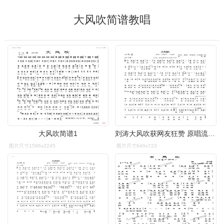
大风吹简谱教唱
大风吹简谱1
刘涛大风吹获网友狂赞 原唱流量担当 刘涛pk原唱刘惜君谁更胜一筹
图片尺寸1586x2245
图片尺寸640x723