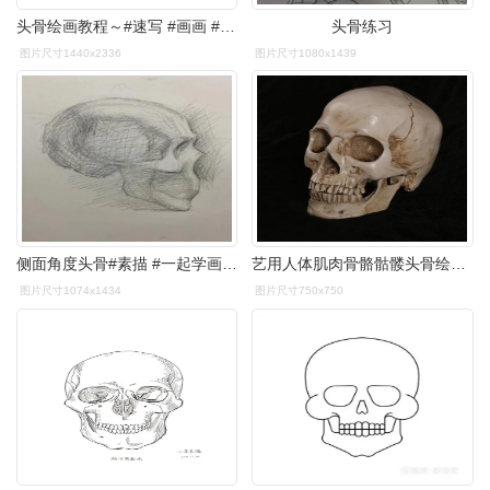
头骨绘画教程～#速写 #画画 #绘画教程 #人体结构 - 抖音
头骨练习
图片尺寸1440x2336
图片尺寸1080x1439
侧面角度头骨#素描 #一起学画画 #美术生 #美术艺考 #美 - 抖音
艺用人体肌肉骨骼骷髅头骨绘画半胸像解剖头颅素描头盖骨模型美术
图片尺寸1074x1434
图片尺寸750x750