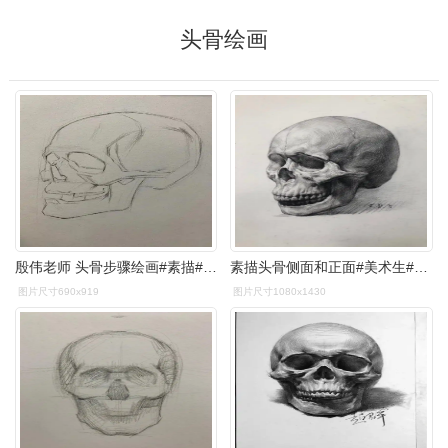
头骨绘画
殷伟老师 头骨步骤绘画#素描##绘画参考
素描头骨侧面和正面#美术生#素描 #画画 #杭州 #抖加小 - 抖音
图片尺寸690x919
图片尺寸1080x1430