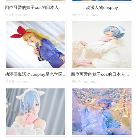
四位可爱的妹子cos的日本人气动漫角色雷姆很有还原度哦
动漫人物cosplay
图片尺寸640x960
图片尺寸1080x607
动漫偶像活动cosplay星光学园女生制服星宫莓雾矢葵紫吹兰cos校服
四位可爱的妹子cos的日本人气动漫角色"雷姆"!很有还原度哦!
图片尺寸800x800
图片尺寸640x960