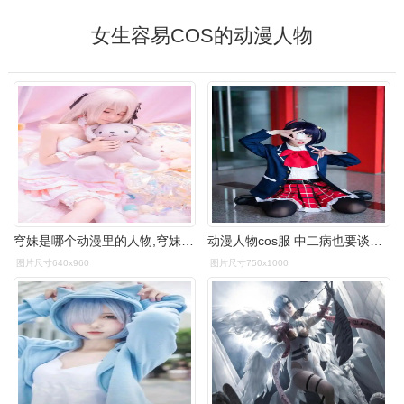
女生容易COS的动漫人物
穹妹是哪个动漫里的人物,穹妹出自哪里(三位可爱国人妹子cos的《缘之
动漫人物cos服 中二病也要谈恋爱 小鸟游六花校服套装cosplay动漫服装
图片尺寸640x960
图片尺寸750x1000