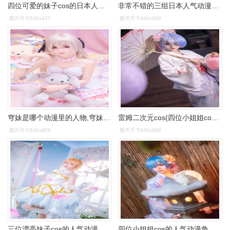
四位可爱的妹子cos的日本人气动漫角色雷姆很有还原度哦
非常不错的三组日本人气动漫角色"雷姆"cosplay作品!造型可爱
图片尺寸640x427
图片尺寸640x959
穹妹是哪个动漫里的人物,穹妹出自哪里(三位可爱国人妹子cos的《缘之
雷姆二次元cos(四位小姐姐cos的人气动漫角色)(21)
图片尺寸640x959
图片尺寸640x960
三位漂亮妹子cos的人气动漫角色木之本樱相当可爱的作品
四位小姐姐cos的人气动漫角色"雷姆"!来看看哪一组最还原吧!