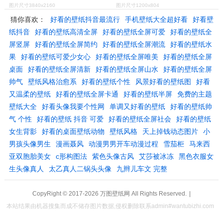
图片尺寸3840x2160
图片尺寸1200x804
猜你喜欢：
好看的壁纸抖音最流行
手机壁纸大全超好看
好看壁
纸抖音
好看的壁纸高清全屏
好看的壁纸全屏可爱
好看的壁纸全
屏竖屏
好看的壁纸全屏简约
好看的壁纸全屏潮流
好看的壁纸水
果
好看的壁纸可爱少女心
好看的壁纸全屏唯美
好看的壁纸全屏
桌面
好看的壁纸全屏清新
好看的壁纸全屏山水
好看的壁纸全屏
帅气
壁纸风格治愈系
好看的壁纸个性
风景好看的壁纸图
好看
又温柔的壁纸
好看的壁纸全屏卡通
好看的壁纸半屏
免费的主题
壁纸大全
好看头像我要个性网
单调又好看的壁纸
好看的壁纸帅
气 个性
好看的壁纸 抖音 可爱
好看的壁纸全屏社会
好看的壁纸
女生背影
好看的桌面壁纸动物
壁纸风格
天上掉钱动态图片
小
男孩头像男生
漫画聂风
动漫男男开车动漫过程
雪茄柜
马来西
亚双胞胎美女
c形构图法
紫色头像古风
艾莎被冰冻
黑色衣服女
生头像真人
太乙真人二锅头头像
九辫儿车文 完整
CopyRight © 2017-2026
万图壁纸网
All Rights Reserved.
|
本站结果由机器搜集而成不储存图片数据,侵权删除联系admin#wantubizhi.com