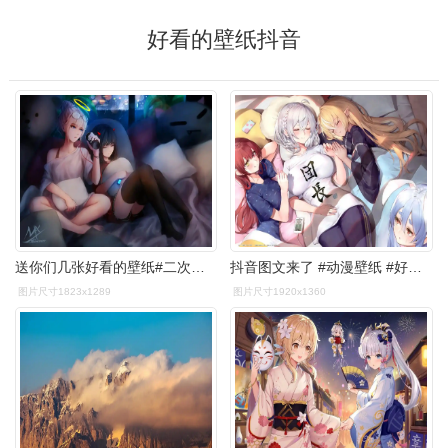
好看的壁纸抖音
送你们几张好看的壁纸#二次元高清壁纸#梦夏shimmer - 抖音
抖音图文来了 #动漫壁纸 #好看的小姐姐 #电脑壁纸 点赞 - 抖趑
图片尺寸1823x1289
图片尺寸1920x1360