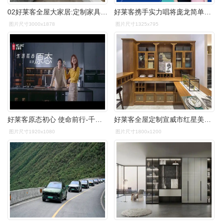
02好莱客全屋大家居:定制家具,橱柜,木门,宅配,窗帘一站式全屋大家居
好莱客携手实力唱将庞龙简单的幸福温暖的家
图片尺寸3000x1878
图片尺寸1325x795
好莱客原态初心 使命前行-千里眼视频-搜狐视频
好莱客全屋定制宣威市红星美凯龙二楼15911461498
图片尺寸1920x1080
图片尺寸1800x1200