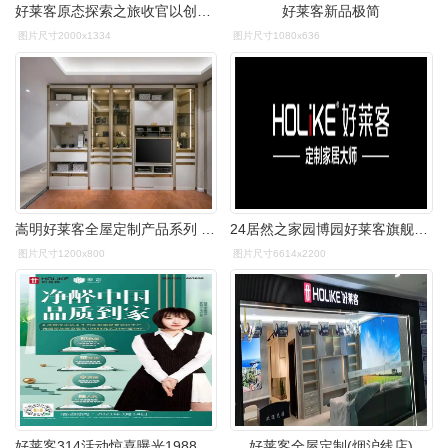
好莱客原态探索之旅收官以创新思维打开原态生活的想象力
好莱客新品极简
图片尺寸2000x1334
图片尺寸1080x636
嵩明好莱客全屋定制产品系列 乔华家居建材城5#6-8号13648889460
24居然之家园博园好莱客旗舰店盛装开业!
图片尺寸1200x800
图片尺寸6614x2200
好莱客314活动惊喜曝光19888全屋购狂欢
好莱客全屋定制(烟沪线店)