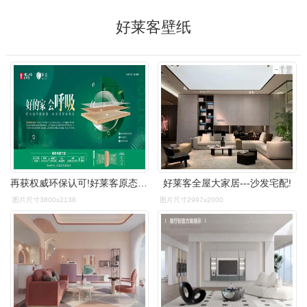
好莱客壁纸
再获权威环保认可!好莱客原态产品通过最新国标环保标准
好莱客全屋大家居---沙发宅配!
图片尺寸3800x2138
图片尺寸2997x2000