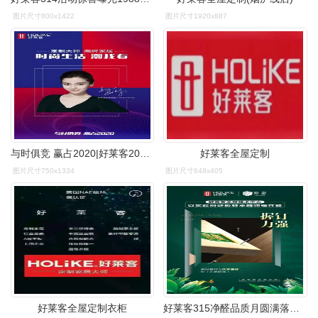
图片尺寸800x1422
图片尺寸1920x887
与时俱竞 赢占2020|好莱客2020年经销商峰会邀您莅临
好莱客全屋定制
图片尺寸750x1334
图片尺寸648x405
好莱客全屋定制衣柜
好莱客315净醛品质月圆满落幕中国环保大家居翻开新篇章