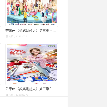
芒果tv 《妈妈是超人》第三季主视觉海报拍摄&设计
图片尺寸1280x577
芒果tv 《妈妈是超人》第三季主视觉海报拍摄&设计
图片尺寸1280x2270