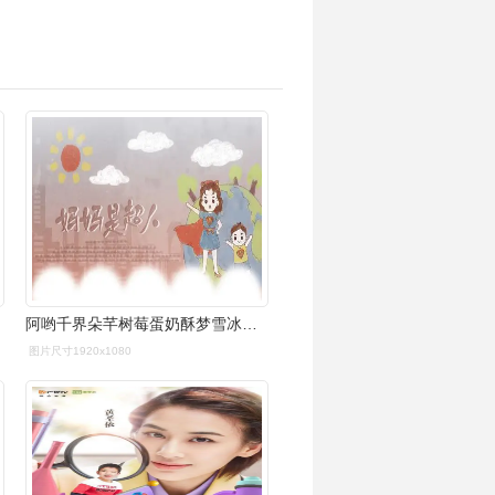
阿哟千界朵芊树莓蛋奶酥梦雪冰鹤北海道面包妈妈是超人
图片尺寸1920x1080