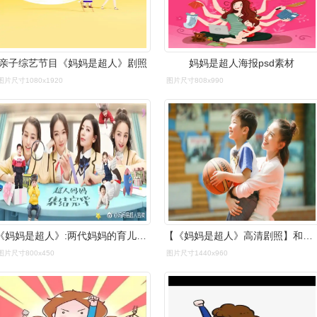
亲子综艺节目《妈妈是超人》剧照
妈妈是超人海报psd素材
图片尺寸1080x1920
图片尺寸808x990
《妈妈是超人》:两代妈妈的育儿观念碰撞
【《妈妈是超人》高清剧照】和妈妈黄圣依游览小学校园的安迪变身好奇
图片尺寸800x450
图片尺寸1440x960