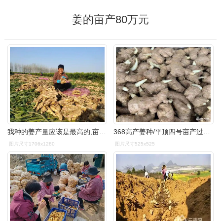
姜的亩产80万元
我种的姜产量应该是最高的,亩产达16000斤,只多不少,最关键的是生姜的
368高产姜种/平顶四号亩产过万/全国发货产地直销
图片尺寸1706x1280
图片尺寸525x525