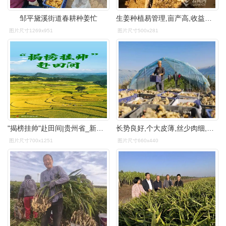
邹平黛溪街道春耕种姜忙
生姜种植易管理,亩产高,收益好,是农民致富的好路子.
图片尺寸1269x951
图片尺寸500x281
"揭榜挂帅"赴田间|贵州省_新浪财经_新浪网
长势良好,个大皮薄,丝少肉细,从已采收生姜情况来看,亩产可达1万多斤
图片尺寸700x1251
图片尺寸660x440