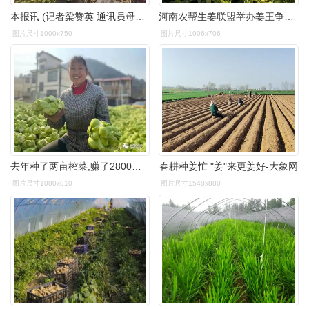
本报讯 (记者梁赞英 通讯员母会丹)"今年生姜亩产可达5000多公斤,每亩
河南农帮生姜联盟举办姜王争霸赛姜王荣获万元大奖
图片尺寸1000x750
图片尺寸1006x706
去年种了两亩榨菜,赚了2800元,加上卖高粱的收入,亩产值高达9520元
春耕种姜忙 "姜"来更姜好-大象网
图片尺寸1080x810
图片尺寸1548x880