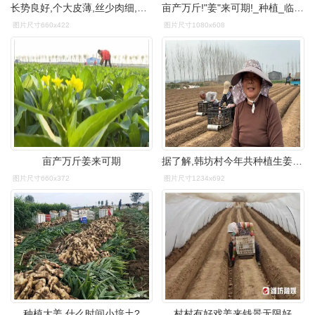
长势良好,个大皮薄,丝少肉细,从已采收生姜情况来看,亩产可达1万多斤
亩产万斤!"姜"来可期!_种植_临泉县_张海涛
图片尺寸660x422
图片尺寸1080x608
亩产万斤姜来可期
据了解,韩坊村今年共种植生姜12亩,预计亩产10000斤左右,经济收入可达
图片尺寸660x372
图片尺寸1234x692
种植大姜,什么时间小培土?
村村有好戏姜来钱景无限好