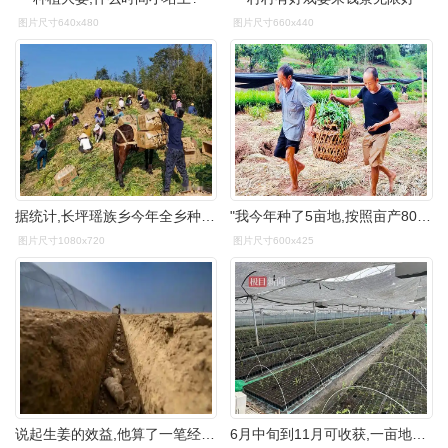
图片尺寸640x480
图片尺寸660x440
据统计,长坪瑶族乡今年全乡种姜面积超过了3000亩,亩产约6000斤,按照
"我今年种了5亩地,按照亩产8000斤来算,预计今年能增收30余万元.
图片尺寸1080x720
图片尺寸600x425
说起生姜的效益,他算了一笔经济账,普通玉米和花生的亩产值在1000元
6月中旬到11月可收获,一亩地产生姜2000公斤以上,亩产值1万元左右