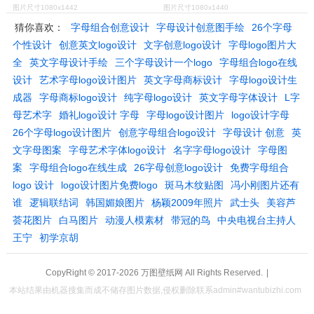
图片尺寸1080x1442
图片尺寸1080x1440
猜你喜欢：
字母组合创意设计
字母设计创意图手绘
26个字母
个性设计
创意英文logo设计
文字创意logo设计
字母logo图片大
全
英文字母设计手绘
三个字母设计一个logo
字母组合logo在线
设计
艺术字母logo设计图片
英文字母商标设计
字母logo设计生
成器
字母商标logo设计
纯字母logo设计
英文字母字体设计
L字
母艺术字
婚礼logo设计 字母
字母logo设计图片
logo设计字母
26个字母logo设计图片
创意字母组合logo设计
字母设计 创意
英
文字母图案
字母艺术字体logo设计
名字字母logo设计
字母图
案
字母组合logo在线生成
26字母创意logo设计
免费字母组合
logo 设计
logo设计图片免费logo
斑马木纹贴图
冯小刚图片还有
谁
逻辑联结词
韩国媚娘图片
杨颖2009年照片
武士头
美容芦
荟花图片
白马图片
动漫人模素材
带冠的鸟
中央电视台主持人
王宁
初学京胡
CopyRight © 2017-2026
万图壁纸网
All Rights Reserved.
|
本站结果由机器搜集而成不储存图片数据,侵权删除联系admin#wantubizhi.com