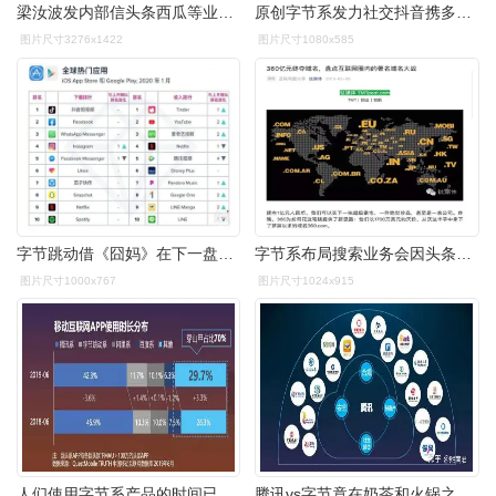
梁汝波发内部信头条西瓜等业务并入抖音梁汝波在十余家字节系公司任职
原创字节系发力社交抖音携多闪打起组合拳b站为了宣发游戏竟被误以为
图片尺寸3276x1422
图片尺寸1080x585
字节跳动借《囧妈》在下一盘大棋
字节系布局搜索业务会因头条百科域名受阻?或豪掷重金收购?
图片尺寸1000x767
图片尺寸1024x915
人们使用字节系产品的时间已经超过阿里系
腾讯vs字节竟在奶茶和火锅之间展开了较量大厂真的是无孔不入