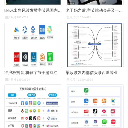
tiktok出售风波发酵字节系国内产品遭波及卸载量疑似增10
老干妈之后,字节跳动会是又一个让腾讯"栽跟头"的企业吗?
图片尺寸962x761
图片尺寸1024x684
冲浪板抖音,将载字节于游戏红海跳动多久?
梁汝波发内部信头条西瓜等业务并入抖音梁汝波在十余家字节系公司任职
图片尺寸1399x654
图片尺寸1250x2955