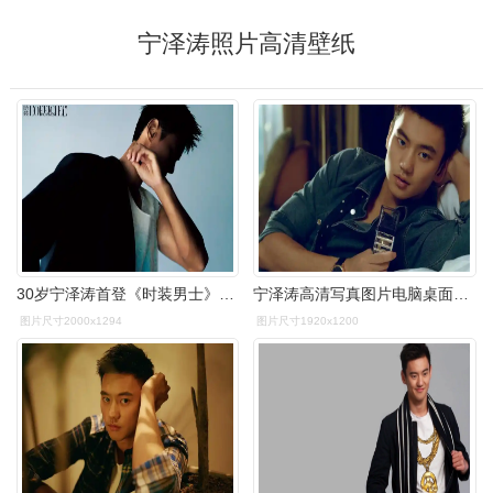
宁泽涛照片高清壁纸
30岁宁泽涛首登《时装男士》封面,赤膊上阵大秀肌肉,荷尔蒙爆棚
宁泽涛高清写真图片电脑桌面壁纸下载
图片尺寸2000x1294
图片尺寸1920x1200