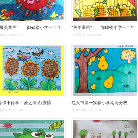
"最美童画"——御碑楼小学一二年级优秀美术作品期末展示
"最美童画"——御碑楼小学一二年级优秀
图片尺寸2665x1999
图片尺寸2665x1999
停课不停学～爱之绘·战疫情——景宁县第二实验小学二年级美术
包头市第一实验小学南海分校———秋天"悄悄画"二年级作品投票
图片尺寸1200x900
图片尺寸4032x3020