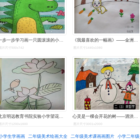
一步一步学习画一只圆滚滚的小奶牛奶牛简笔画大全一年级小学美术简笔
《我最喜欢的一幅画》——金洲小学二年级同学的美术作品.
图片尺寸500x742
图片尺寸1440x1080
北京明远教育书院实验小学望花路校区,二年级(1)班下学期校本美术课
心灵是一棵会开花的树——泗洪育才实验学校小学部二年级儿童画集锦
图片尺寸1200x1600
图片尺寸3001x2000
小学生学画画
二年级美术绘画大全
二年级美术课画画图片
小学二年级