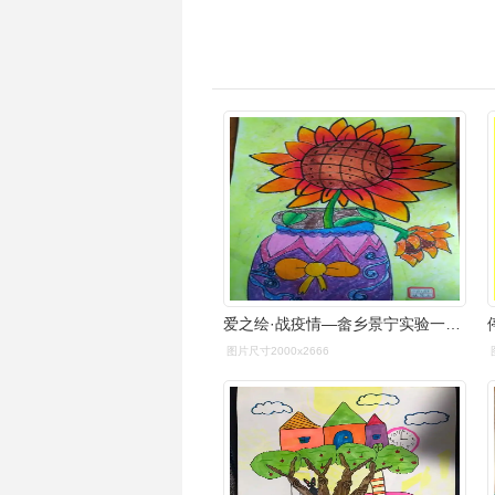
爱之绘·战疫情—畲乡景宁实验一小二年级美术作品微展6《向日葵》
图片尺寸2000x2666