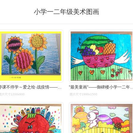
小学一二年级美术图画
停课不停学～爱之绘·战疫情——景宁县第二实验小学二年级美术
"最美童画"——御碑楼小学一二年级优秀
图片尺寸1200x900
图片尺寸1999x1500